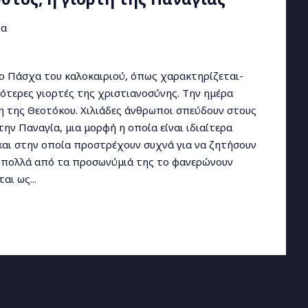
 μέχρι σήμερα
Έθιμα
αρπός της και το ελαιόλαδο κατέχουν ξεχωριστή
τική ζωή, παράδοση αλλά και τη μυθολογία. Δέντρο
 αφθονία, την ειρήνη, τη γνώση, τη σοφία και την
 που μπορούν να συμπληρώσουν μέχρι και χιλιετίες
αι διηγούνται ιστορίες του παρελθόντος, τότε που
ορετικός από αυτόν που γνωρίζουμε σήμερα. Η ελιά