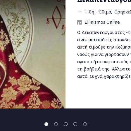
την αρχαιότητα
Ήθη - Έθιμα
Λοιπά 
Ellinismos Online
Το δέντρο της ελιάς, ο κ
θέση στην ελληνική αγρο
ιερό, που συμβολίζει την
υγεία. Τα γηραιά δέντρα,
ζωής, στέκουν αγέρωχα κ
ο κόσμος ήταν πολύ διαφ
στην αρχαία...