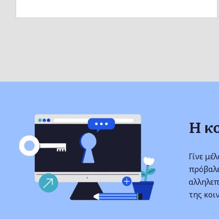
Η κ
Γίνε μέ
πρόβαλε
αλληλεπ
της κοι