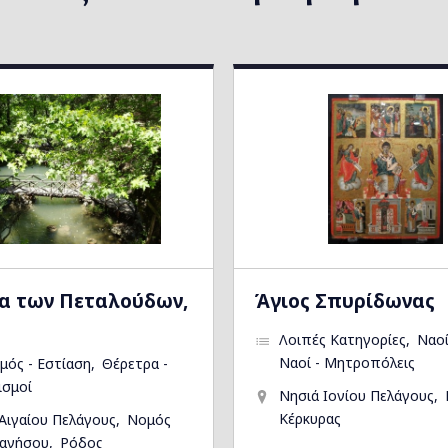
α των Πεταλούδων,
Άγιος Σπυρίδωνας
Λοιπές Κατηγορίες
Ναοί
Ναοί - Μητροπόλεις
μός - Εστίαση
Θέρετρα -
ισμοί
Νησιά Ιονίου Πελάγους
Κέρκυρας
Αιγαίου Πελάγους
Νομός
ανήσου
Ρόδος