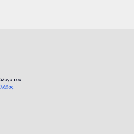
τάλογο του
λάδας.