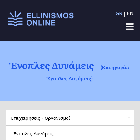
Παράκαμψη προς το
GR
EN
κυρίως περιεχόμενο
Ένοπλες Δυνάμεις
(Κατηγορία:
Ένοπλες Δυνάμεις)