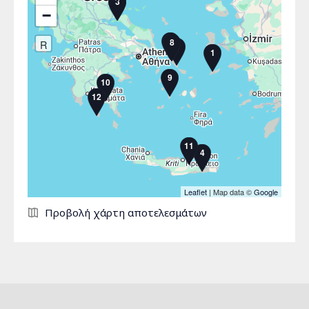
2
3
−
6
8
R
7
1
9
10
12
11
4
Leaflet
| Map data ©
Google
Σελίδες
Προβολή χάρτη αποτελεσμάτων