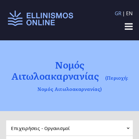
Παράκαμψη προς το
GR
EN
κυρίως περιεχόμενο
Νομός
Αιτωλοακαρνανίας
(Περιοχή:
Νομός Αιτωλοακαρνανίας)