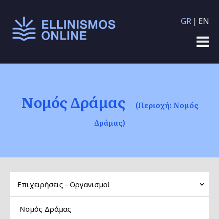
Παράκαμψη προς το
GR
EN
κυρίως περιεχόμενο
Νομός Δράμας
(Περιοχή: Νομός
Δράμας)