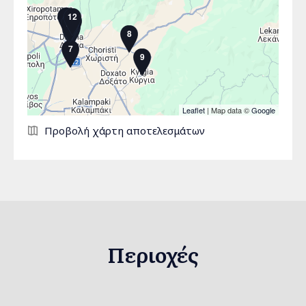
3
12
4
6
11
10
2
5
1
8
7
9
Leaflet
| Map data ©
Google
Σελίδες
Προβολή χάρτη αποτελεσμάτων
Περιοχές