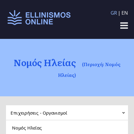
Παράκαμψη προς το
GR
EN
κυρίως περιεχόμενο
Νομός Ηλείας
(Περιοχή: Νομός
Ηλείας)