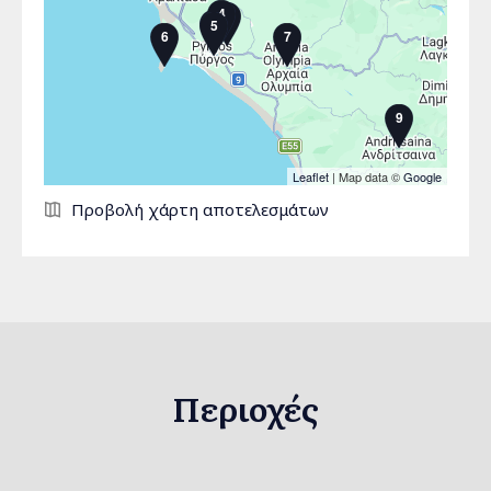
4
3
1
5
6
7
9
Leaflet
| Map data ©
Google
Σελίδες
Προβολή χάρτη αποτελεσμάτων
Περιοχές