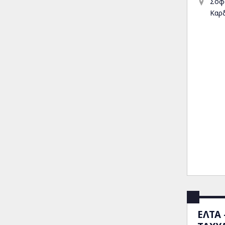
Σοφ
Καρ
ΕΛΤΑ