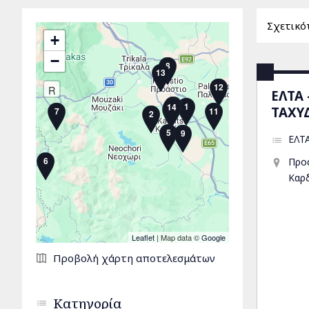
+
−
8
13
12
R
ΕΛΤΑ
3
10
1
14
4
ΤΑΧΥ
7
11
2
5
9
ΕΛΤ
6
Προ
Καρ
Leaflet
| Map data ©
Google
Σελίδες
Προβολή χάρτη αποτελεσμάτων
Κατηγορία