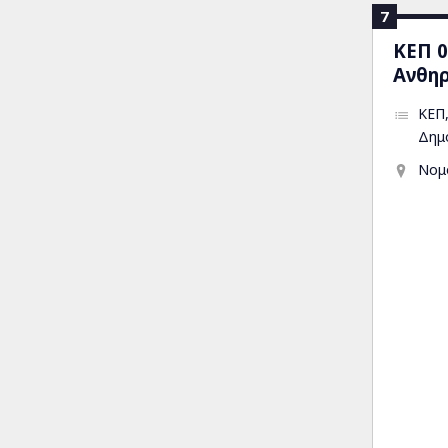
7
ΚΕΠ 0
Ανθη
ΚΕΠ
Δημ
Νομ