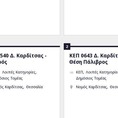
filter
Κέντρα Υγείας filter
filter
2
540 Δ. Καρδίτσας -
ΚΕΠ 0643 Δ. Καρδίτ
ρός
Θέση Πάλιβρος
Λοιπές Κατηγορίες
ΚΕΠ
Λοιπές Κατηγορίε
όσιος Τομέας
Δημόσιος Τομέας
ός Καρδίτσας
Θεσσαλία
Νομός Καρδίτσας
Θεσ
ρδίτσας filter
σας filter
ρδίτσας filter