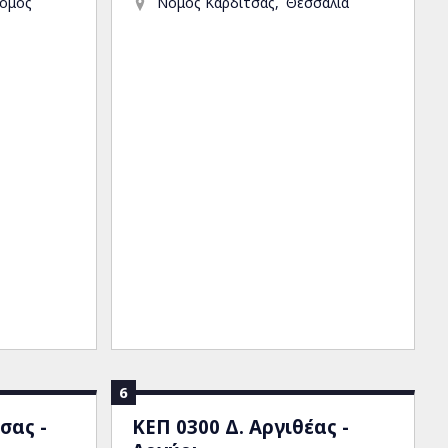
ομός
Νομός Καρδίτσας
Θεσσαλία
6
σας -
ΚΕΠ 0300 Δ. Αργιθέας -