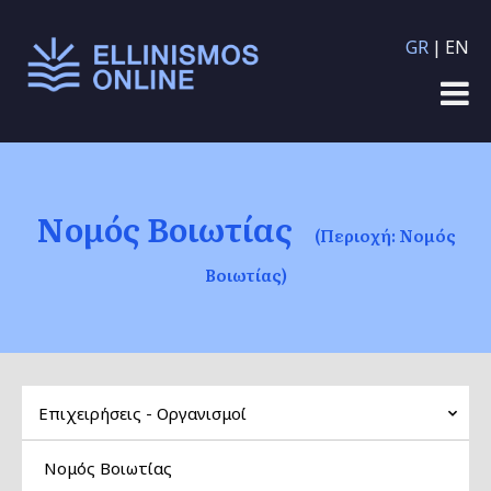
Παράκαμψη προς το
GR
EN
κυρίως περιεχόμενο
Νομός Βοιωτίας
(Περιοχή: Νομός
Βοιωτίας)