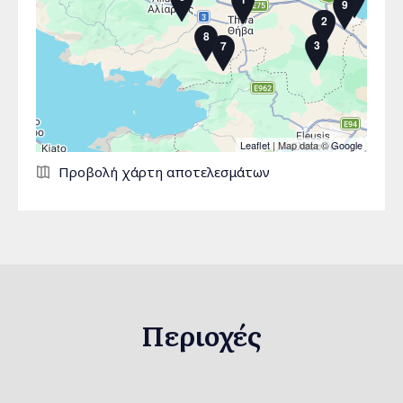
9
2
8
3
7
Leaflet
| Map data ©
Google
Σελίδες
Προβολή χάρτη αποτελεσμάτων
Περιοχές