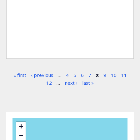
Σελίδες
« first
‹ previous
…
4
5
6
7
8
9
10
11
12
…
next ›
last »
+
−