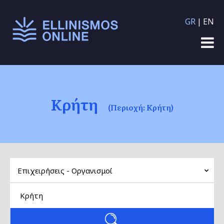
Παράκαμψη προς το
GR
EN
κυρίως περιεχόμενο
Κρήτη
(Περιοχή: Κρήτη)