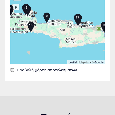
R
13
11
8
15
1
4
5
9
17
2
6
10
14
7
12
16
3
Leaflet
| Map data ©
Google
Σελίδες
Προβολή χάρτη αποτελεσμάτων