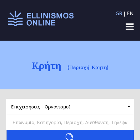
Παράκαμψη προς το
GR
EN
κυρίως περιεχόμενο
Κρήτη
(Περιοχή: Κρήτη)