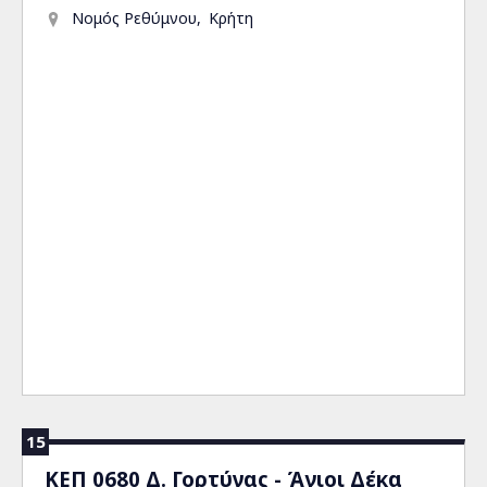
Νομός Ρεθύμνου
Κρήτη
15
ΚΕΠ 0680 Δ. Γορτύνας - Άγιοι Δέκα