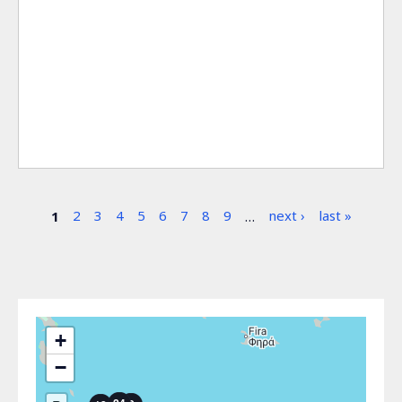
Σελίδες
1
2
3
4
5
6
7
8
9
…
next ›
last »
+
−