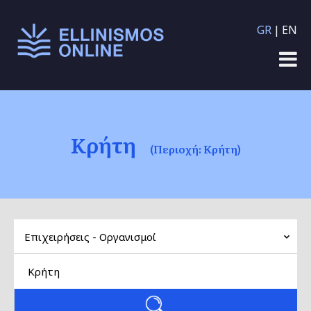
Παράκαμψη προς το
GR
EN
κυρίως περιεχόμενο
Κρήτη
(Περιοχή: Κρήτη)