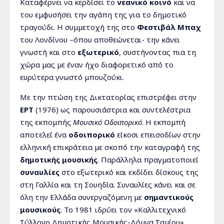
Καταφέρνει να κερδίσει το
νεανικό κοινό
και να
του εμφυσήσει την αγάπη της για το δημοτικό
τραγούδι. Η συμμετοχή της στο
Φεστιβάλ Μπαχ
του Λονδίνου –όπου αποθεώνεται- την κάνει
γνωστή και στο
εξωτερικό
, συστήνοντας πια τη
χώρα μας με έναν ήχο διαφορετικό από το
ευρύτερα γνωστό μπουζούκι.
Με την πτώση της Δικτατορίας επιστρέφει στην
ΕΡΤ
(1976) ως παρουσιάστρια και συντελέστρια
της εκπομπής
Μουσικό Οδοιπορικό
. Η εκπομπή
αποτελεί ένα
οδοιπορικό
είκοσι επεισοδίων στην
ελληνική επικράτεια με σκοπό την καταγραφή της
δημοτικής μουσικής
. Παράλληλα πραγματοποιεί
συναυλίες
στο εξωτερικό και εκδίδει δίσκους της
στη Γαλλία και τη Σουηδία. Συναυλίες κάνει και σε
όλη την Ελλάδα συνεργαζόμενη με
σημαντικούς
μουσικούς
. Το 1981 ιδρύει τον «Καλλιτεχνικό
Σύλλογο Δημοτικής Μουσικής-Δόμνα Σαμίου».