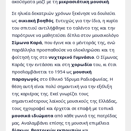
ακούσματα μαζί με τη
μικρασιάτικη μουσική
.
Σε ηλικία δεκατριών χρόνων ξεκίνησε να δουλεύει
ως
οικιακή βοηθός
. Ευτυχώς για την ίδια, η κυρία
του σπιτιού αντιλήφθηκε το ταλέντο της και την
παρότρυνε να μαθητεύσει δίπλα στον μουσικολόγο
Σίμωνα Καρά
, που έγινε και ο μέντοράς της, ενώ
παράλληλα προσπαθούσε να ολοκληρώσει και τη
φοίτησή της στο
νυχτερινό Γυμνάσιο
. Ο Σίμωνας
Καράς την εντάσσει και στη
χορωδία
του, κι έτσι
προσλαμβάνεται το 1954 ως
μουσική
παραγωγός
στο Εθνικό Ίδρυμα Ραδιοφωνίας. Η
θέση αυτή είναι πολύ σημαντική για την εξέλιξη
της καριέρας της. Εκεί γνωρίζει τους
σημαντικότερους λαϊκούς μουσικούς της Ελλάδας,
τους ηχογραφεί και έρχεται σε επαφή με τοπικά
μουσικά ιδιώματα
από κάθε γωνιά της πατρίδας
μας. Αναλαμβάνει επίσης τη μουσική επιμέλεια
δίσκων
,
θεατρικών εκπομπών
και