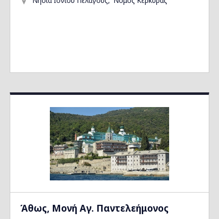
Νησιά Ιονίου Πελάγους
Νομός Κέρκυρας
Άθως, Μονή Αγ. Παντελεήμονος