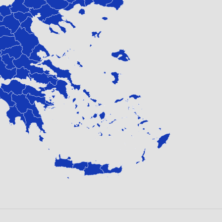
 έτσι το λείψανο του Αγίου μεταφέρεται στο ναό του Αγίου Νι
κτήτες του σκηνώματος του Αγίου Σπυρίδωνα θα αποφασίσουν 
θα πραγματοποιηθούν στα 1589 ενώ η ολοκλήρωσή του θα γίνε
αι μέχρι σήμερα.
 ο ιερός ναός του Αγίου Σπυρίδωνα της Κέρκυρας αναγνωρίσ
δρικό διάταγμα υπό την επωνυμία «Ιερό Προσκύνημα Αγίου Σ
 του Αγίου Σπυρίδωνα εορτάζεται στις 12 Δεκεμβρίου. Είναι 
 νησιά των Επτανήσων (Κέρκυρα, Κεφαλλονιά, Ζάκυνθος), όπου 
ες των νησιών, διατηρούν άφθαρτα τα σκηνώματά τους, ως α
ιος και η πόλη
ία της Κέρκυρας είναι βαθιά συνδεδεμένη με τον Άγιο Σπυρίδ
ν από λοιμό, η απομάκρυνση των Τούρκων που πολιορκούσαν τ
α της πανούκλας το 1629 και 1673, αποδείχθηκαν σωτήρια για
της Κέρκυρας τιμά τον πολιούχο της μεγαλοπρεπώς με λιτανεί