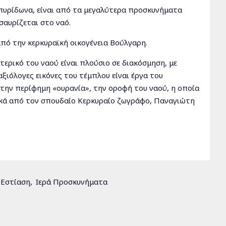
πυρίδωνα, είναι από τα μεγαλύτερα προσκυνήματα
αυρίζεται στο ναό.
από την κερκυραϊκή οικογένεια Βούλγαρη.
τερικό του ναού είναι πλούσιο σε διακόσμηση, με
ξιόλογες εικόνες του τέμπλου είναι έργα του
την περίφημη «ουρανία», την οροφή του ναού, η οποία
χικά από τον σπουδαίο Κερκυραίο ζωγράφο, Παναγιώτη
ίδωνας, διακρίνονται δύο μεγάλα καντήλια που
πό τους Τούρκους, με τη βοήθειά του.
 κάθε σημείο της ιστορικής πόλης της Κέρκυρας,
οιο με εκείνο του Αγίου Γεωργίου των Γραικών στη
 Εστίαση
Ιερά Προσκυνήματα
Σπυρίδωνα