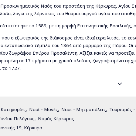
 Προσκυνηματικός Ναός του προστάτη της Κέρκυρας, Αγίου Σ
λάδα, λόγω της λάρνακας του θαυματουργού αγίου που αποθησ
σία κτίστηκε το 1589, με τη μορφή Επτανησιακής Βασιλικής, 
που ο εξωτερικός της διάκοσμος είναι ιδιαίτερα λιτός, το εσω
ρα εντυπωσιακό τέμπλο του 1864 από μάρμαρο της Πάρου. Οι α
ίου ζωγράφου Σπύρου Προσαλέντη. Αξίζει κανείς να προσέξει 
ωρισμένη σε 17 τμήματα με χρυσά πλαίσια, ζωγραφισμένα αρ
 το 1727.
 στα πολλά αφιερώματα που δέχεται κάθε χρόνο ο Άγιος Σπυρ
ηκαν το 1716, το έτος που γλίτωσαν οι κάτοικοι του νησιού α
πωσιακό πυργώδες καμπαναριό με το κόκκινο θόλο, ορατό από
αι στην ανατολική πλευρά του ναού και φέρει ένα ρολόι παρόμ
 Κατηγορίες
Ναοί - Μονές
Ναοί - Μητροπόλεις
Τουρισμός -
.
Ιονίου Πελάγους
Νομός Κέρκυρας
ρνακα και το Ιερό Λείψανο του Αγίου 
ονικής 19, Κέρκυρα