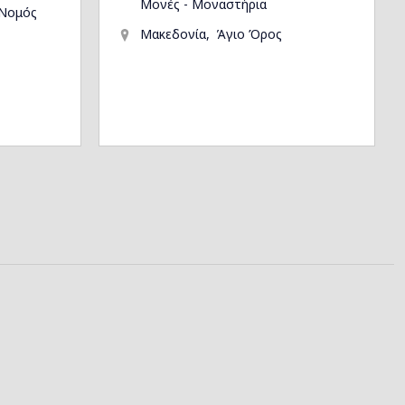
Μονές - Μοναστήρια
Νομός
Μακεδονία
Άγιο Όρος