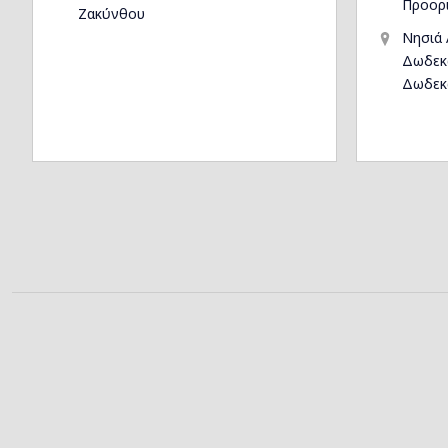
Προορ
Ζακύνθου
Νησιά 
Δωδεκ
Δωδεκ