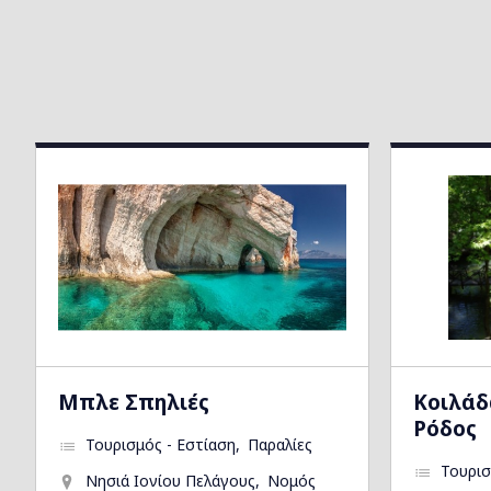
συμμετ
Συγκεκρ
Την Κ
Το Με
Την 1
Την π
Την 1
Μπλε Σπηλιές
Kοιλάδ
Ρόδος
Τουρισμός - Εστίαση
Παραλίες
Τουρισ
Νησιά Ιονίου Πελάγους
Νομός