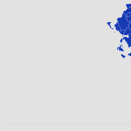
ναού κι
Οι ιδιο
οποίου 
βρίσκετ
Το 1967
με προε
Η μνήμη
σε τρία
προστάτ
Ο άγ
Η ιστορ
κατοίκω
επιδημί
Ο λαός 