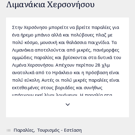
Λιμανάκια Χερσονήσου
Στην Χερσόνησο μπορείτε να βρείτε παραλίες για
ένα ήρεμο μπάνιο αλλά και πολύβουες πλαζ με
πολύ κόσμο, μουσική και θαλάσσια παιχνίδια. Τα
Λιμανάκια αποτελούνται από μικρές, πανέμορφες
αμμώδεις παραλίες και βρίσκονται στα δυτικά του
Λιμένα Χερσονήσου. Απέχουν περίπου 28 χλμ
ανατολικά από το Ηράκλειο και η πρόσβαση είναι
πολύ εύκολη. Αυτές οι πολύ μικρές παραλίες είναι
εκτεθειμένες στους βοριάδες και συνήθως
υπάρχουν εκεί λίγοι λουόμενοι. Η παραλία στα
δυτικά του Λιμένα είναι βοτσαλωτή και με
βραχώδη βυθό, ιδανική για ψαροντούφεκο.
Βρίσκεται σε ένα μεγάλο πλάτωμα 28 χλμ από το
Ηράκλειο, δεν είναι οργανωμένη και η πρόσβασή
Παραλίες
Τουρισμός - Εστίαση
της είναι πολύ εύκολη. Κοντά σ' αυτή την παραλία