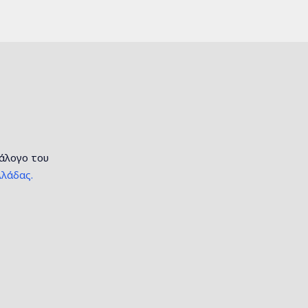
τάλογο του
λάδας.