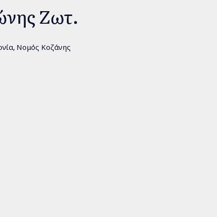
ώνης Ζωτ.
ονία
Νομός Κοζάνης