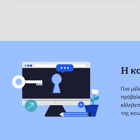
Η κ
Γίνε μέ
πρόβαλε
αλληλεπ
της κοι