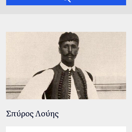
Σπύρος Λούης