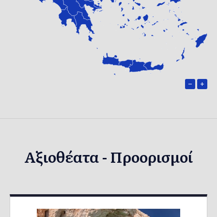
−
+
Αξιοθέατα - Προορισμοί