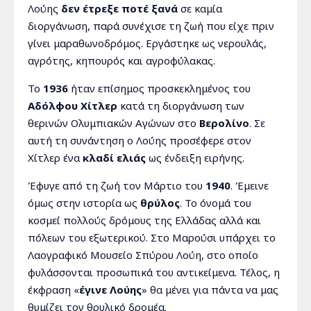
Λούης
δεν έτρεξε ποτέ ξανά
σε καμία
διοργάνωση, παρά συνέχισε τη ζωή που είχε πριν
γίνει μαραθωνοδρόμος. Εργάστηκε ως νερουλάς,
αγρότης, κηπουρός και αγροφύλακας.
Το
1936
ήταν επίσημος προσκεκλημένος του
Αδόλφου Χίτλερ
κατά τη διοργάνωση των
θερινών Ολυμπιακών Αγώνων στο
Βερολίνο
. Σε
αυτή τη συνάντηση ο Λούης προσέφερε στον
Χίτλερ ένα
κλαδί ελιάς
ως ένδειξη ειρήνης.
Έφυγε από τη ζωή τον Μάρτιο του
1940
. Έμεινε
όμως στην ιστορία ως
θρύλος
. Το όνομά του
κοσμεί πολλούς δρόμους της Ελλάδας αλλά και
πόλεων του εξωτερικού. Στο Μαρούσι υπάρχει το
Λαογραφικό Μουσείο Σπύρου Λούη, στο οποίο
φυλάσσονται προσωπικά του αντικείμενα. Τέλος, η
έκφραση «
έγινε Λούης
» θα μένει για πάντα να μας
θυμίζει τον θρυλικό δρομέα.