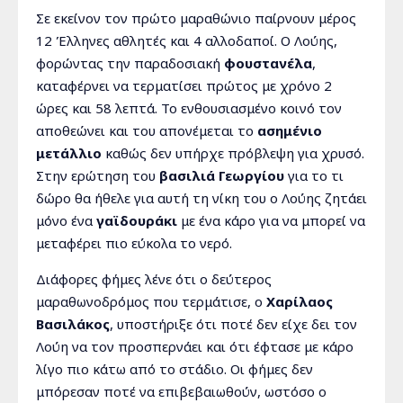
Σε εκείνον τον πρώτο μαραθώνιο παίρνουν μέρος
12 Έλληνες αθλητές και 4 αλλοδαποί. Ο Λούης,
φορώντας την παραδοσιακή
φουστανέλα
,
καταφέρνει να τερματίσει πρώτος με χρόνο 2
ώρες και 58 λεπτά. Το ενθουσιασμένο κοινό τον
αποθεώνει και του απονέμεται το
ασημένιο
μετάλλιο
καθώς δεν υπήρχε πρόβλεψη για χρυσό.
Στην ερώτηση του
βασιλιά Γεωργίου
για το τι
δώρο θα ήθελε για αυτή τη νίκη του ο Λούης ζητάει
μόνο ένα
γαϊδουράκι
με ένα κάρο για να μπορεί να
μεταφέρει πιο εύκολα το νερό.
Διάφορες φήμες λένε ότι ο δεύτερος
μαραθωνοδρόμος που τερμάτισε, ο
Χαρίλαος
Βασιλάκος
, υποστήριξε ότι ποτέ δεν είχε δει τον
Λούη να τον προσπερνάει και ότι έφτασε με κάρο
λίγο πιο κάτω από το στάδιο. Οι φήμες δεν
μπόρεσαν ποτέ να επιβεβαιωθούν, ωστόσο ο