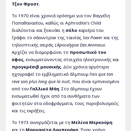
Τζον Φροστ
.
Το 1970 είναι χρονιά ορόσημο για τον Βαγγέλη
Παπαθανασίου, καθώς οι Aphrodite’s Child
διαλύονται και ξεκινάει η
σόλο
καριέρα του.
Γράφει το σάουντρακ της ταινίας
Sex Power
και της
τηλεοπτικής σειράς
L'Apocalypse Des Animaux
.
Αρχίζει να διαμορφώνει το
προσωπικό του
ύφος
, ενσωματώνοντας στοιχεία ηλεκτρονικής και
προγκρέσιβ μουσικής
. Δύο χρόνια αργότερα
ηχογραφεί το εμβληματικό άλμπουμ
Fais que ton
reve sois plus long que la nuit
, που είναι εμπνευσμένο
από τον
Γαλλικό Μάη
. Στο άλμπουμ έχουν
ενσωματωθεί ήχοι από τα συνθήματα των
φοιτητών στα οδοφράγματα, τους πυροβολισμούς
και τις εκρήξεις.
Το 1973 συνεργάζεται με τη
Μελίνα Μερκούρη
και τη
Μαργαρίτα Λυμπεράκη
. Έναν χρόνο