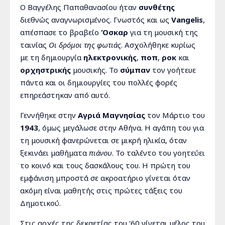
Ο Βαγγέλης Παπαθανασίου ήταν
συνθέτης
διεθνώς αναγνωρισμένος. Γνωστός και ως
Vangelis
,
απέσπασε το βραβείο
Όσκαρ
για τη μουσική της
ταινίας
Οι δρόμοι της φωτιάς
. Ασχολήθηκε κυρίως
με τη δημιουργία
ηλεκτρονικής
,
ποπ
,
ροκ
και
ορχηστρικής
μουσικής. Το
σύμπαν
τον γοήτευε
πάντα και οι δημιουργίες του πολλές φορές
επηρεάστηκαν από αυτό.
Γεννήθηκε στην
Αγριά Μαγνησίας
τον Μάρτιο του
1943
, όμως μεγάλωσε στην Αθήνα. Η αγάπη του για
τη μουσική φανερώνεται σε μικρή ηλικία, όταν
ξεκινάει μαθήματα
πιάνου
. Το ταλέντο του γοητεύει
το κοινό και τους δασκάλους του. Η πρώτη του
εμφάνιση μπροστά σε ακροατήριο γίνεται όταν
ακόμη είναι μαθητής στις πρώτες τάξεις του
Δημοτικού.
Στις αρχές της δεκαετίας του ‘60 γίνεται μέλος του