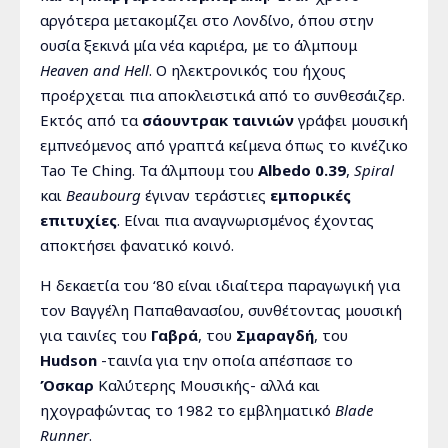
αργότερα μετακομίζει στο Λονδίνο, όπου στην
ουσία ξεκινά μία νέα καριέρα, με το άλμπουμ
Heaven and Hell
. Ο ηλεκτρονικός του ήχους
προέρχεται πια αποκλειστικά από το συνθεσάιζερ.
Εκτός από τα
σάουντρακ ταινιών
γράφει μουσική
εμπνεόμενος από γραπτά κείμενα όπως το κινέζικο
Tao Te Ching. Τα άλμπουμ του
Albedo
0.39
,
Spiral
και
Beaubourg
έγιναν τεράστιες
εμπορικές
επιτυχίες
. Είναι πια αναγνωρισμένος έχοντας
αποκτήσει φανατικό κοινό.
Η δεκαετία του ‘80 είναι ιδιαίτερα παραγωγική για
τον Βαγγέλη Παπαθανασίου, συνθέτοντας μουσική
για ταινίες του
Γαβρά
, του
Σμαραγδή
, του
Hudson
-ταινία για την οποία απέσπασε το
Όσκαρ
Καλύτερης Μουσικής- αλλά και
ηχογραφώντας το 1982 το εμβληματικό
Blade
Runner
.