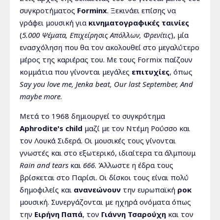
συγκροτήματος
Forminx
. Ξεκινάει επίσης να
γράφει μουσική για
κινηματογραφικές ταινίες
(
5.000 Ψέματα, Επιχείρησις Απόλλων, Φρενίτις
), μία
ενασχόληση που θα τον ακολουθεί στο μεγαλύτερο
μέρος της καριέρας του. Με τους Formix παίζουν
κομμάτια που γίνονται μεγάλες
επιτυχίες
, όπως
Say you love me, Jenka beat, Our last September, And
maybe more
.
Μετά το 1968 δημιουργεί το συγκρότημα
Aphrodite's child
μαζί με τον Ντέμη Ρούσσο και
τον Λουκά Σιδερά. Οι μουσικές τους γίνονται
γνωστές και στο εξωτερικό, ιδιαίτερα τα άλμπουμ
Rain and tears
και
666
. Άλλωστε η έδρα τους
βρίσκεται στο Παρίσι. Οι δίσκοι τους είναι πολύ
δημοφιλείς και
ανανεώνουν
την ευρωπαϊκή
ροκ
μουσική. Συνεργάζονται με ηχηρά ονόματα όπως
την
Ειρήνη Παπά
, τον
Γιάννη Τσαρούχη
και τον