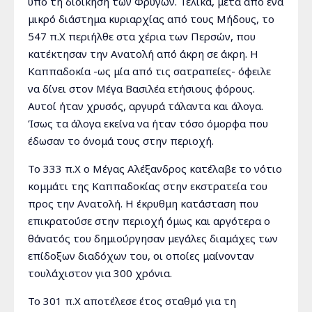
υπό τη διοίκηση των Φρυγών. Τελικά, μετά από ένα
μικρό διάστημα κυριαρχίας από τους Μήδους, το
547 π.Χ περιήλθε στα χέρια των Περσών, που
κατέκτησαν την Ανατολή από άκρη σε άκρη. Η
Καππαδοκία -ως μία από τις σατραπείες- όφειλε
να δίνει στον Μέγα Βασιλέα ετήσιους φόρους.
Αυτοί ήταν χρυσός, αργυρά τάλαντα και άλογα.
Ίσως τα άλογα εκείνα να ήταν τόσο όμορφα που
έδωσαν το όνομά τους στην περιοχή.
Το 333 π.Χ ο Μέγας Αλέξανδρος κατέλαβε το νότιο
κομμάτι της Καππαδοκίας στην εκστρατεία του
προς την Ανατολή. Η έκρυθμη κατάσταση που
επικρατούσε στην περιοχή όμως και αργότερα ο
θάνατός του δημιούργησαν μεγάλες διαμάχες των
επίδοξων διαδόχων του, οι οποίες μαίνονταν
τουλάχιστον για 300 χρόνια.
Το 301 π.Χ αποτέλεσε έτος σταθμό για τη