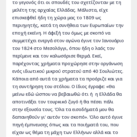
το γεγονός ότι οι σπουδές του σχετίζονταν με τη
μελέτη της αρχαίας Ελλάδας. Μάλιστα, είχε
επισκεφθεί ήδη τη χώρα μας το 1809 ως
περιηγητής, κατά τη συνήθεια των Ευρωπαίων την
εποχή εκείνη. Η άφιξή του όμως με σκοπό να
συμμετέχει ενεργά στον αγώνα έγινε τον Ιανουάριο
του 1824 στο Μεσολόγγι, όπου ήδη ο λαός τον
περίμενε και τον καλωσόρισε θερμά. Εκεί,
παρέχοντας χρήματα προχώρησε στην οργάνωση
ενός ιδιωτικού μικρού στρατού από 40 Σουλιώτες.
Κάποια από αυτά τα χρήματα τα προόριζε και για
τη συντήρηση του στόλου. Ο ίδιος έγραφε: «Θα
μείνω εδώ ώσπου να βεβαιωθώ ότι ή η Ελλάδα θα
αποτινάξει τον τουρκικό ζυγό ή θα πέσει πάλι
στην εξουσία τους. Όλα τα εισοδήματά μου θα
δαπανηθούν γι’ αυτόν τον σκοπό». Όλο αυτό έγινε
πηγή έμπνευσης όπως και τα ποιήματά του, που
είχαν ως θέμα τη μάχη των Ελλήνων αλλά και το