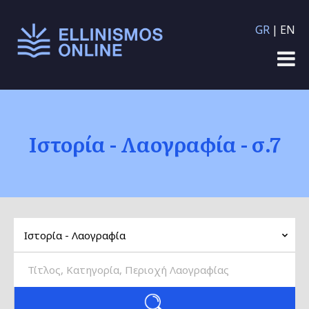
Παράκαμψη προς το
GR
EN
κυρίως περιεχόμενο
Ιστορία - Λαογραφία - σ.7