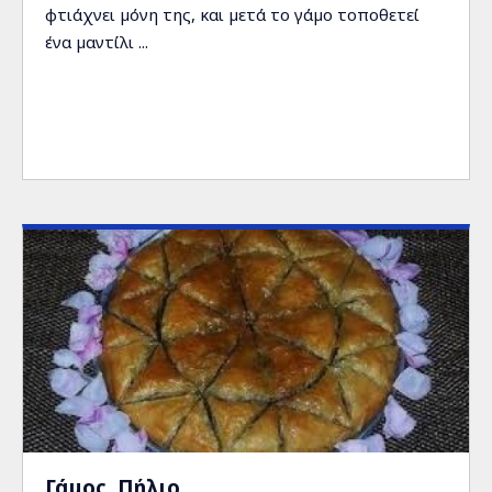
φτιάχνει µόνη της, και µετά το γάµο τοποθετεί
ένα µαντίλι ...
Γάμος, Πήλιο